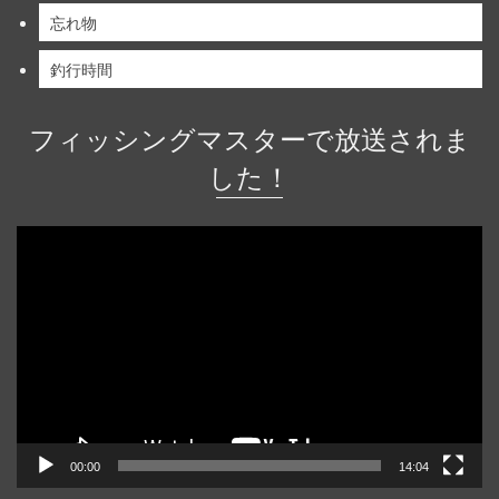
忘れ物
釣行時間
フィッシングマスターで放送されま
した！
動
画
プ
レ
ー
ヤ
ー
00:00
14:04