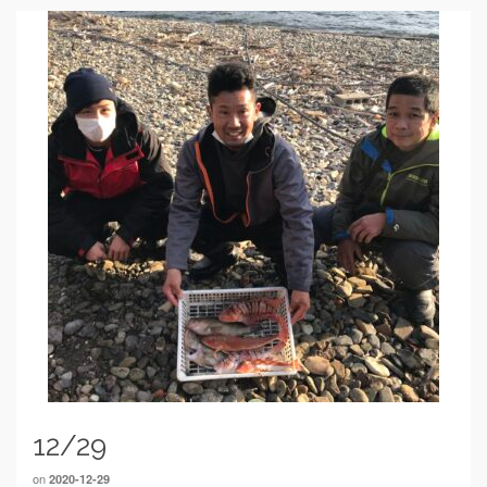
12/29
on
2020-12-29