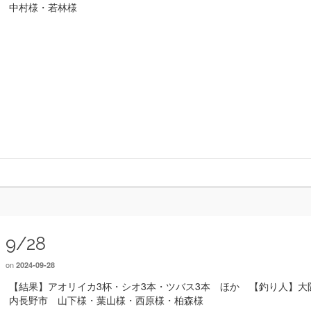
中村様・若林様
9/28
on
2024-09-28
【結果】アオリイカ3杯・シオ3本・ツバス3本 ほか 【釣り人】大
内長野市 山下様・葉山様・西原様・柏森様