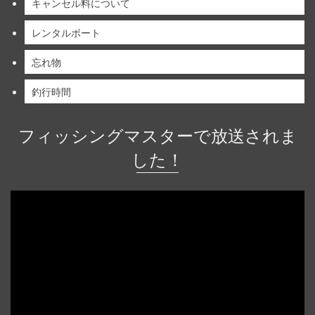
キャンセル料について
レンタルボート
忘れ物
釣行時間
フィッシングマスターで放送されま
した！
動
画
プ
レ
ー
ヤ
ー