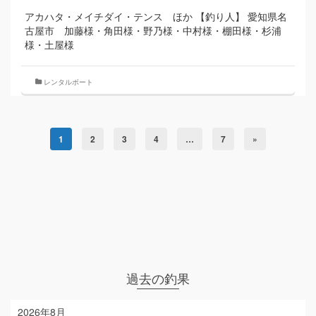
アカハタ・メイチダイ・テンス ほか 【釣り人】 愛知県名
古屋市 加藤様・角田様・野乃様・中村様・棚田様・杉浦
様・土屋様
レンタルボート
1
2
3
4
…
7
»
過去の釣果
2026年8月