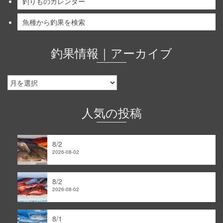
釣りものカレンダー
魚種から釣果を検索
釣果情報｜アーカイブ
釣
果
情
報
人気の投稿
｜
ア
ー
8/2
カ
2026-08-02
イ
ブ
8/2
2026-08-02
8/1