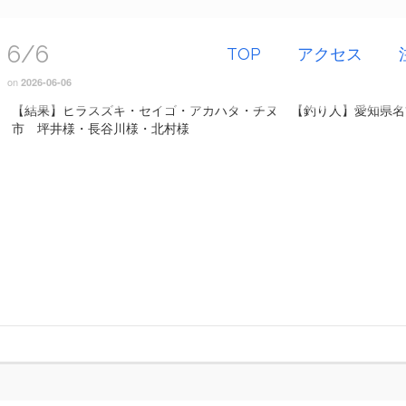
6/6
TOP
アクセス
on
2026-06-06
【結果】ヒラスズキ・セイゴ・アカハタ・チヌ 【釣り人】愛知県名
市 坪井様・長谷川様・北村様