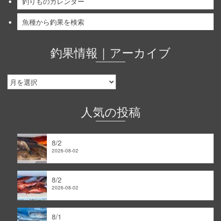
釣りものカレンダー
魚種から釣果を検索
釣果情報｜アーカイブ
釣
果
情
報
人気の投稿
｜
ア
ー
8/2
カ
2026-08-02
イ
ブ
8/2
2026-08-02
8/1