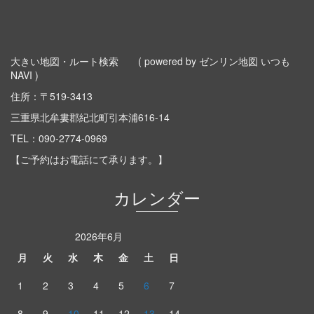
大きい地図・ルート検索
( powered by ゼンリン地図 いつも
NAVI )
住所：〒519-3413
三重県北牟婁郡紀北町引本浦616-14
TEL：
090-2774-0969
【ご予約はお電話にて承ります。】
カレンダー
2026年6月
月
火
水
木
金
土
日
1
2
3
4
5
6
7
8
9
10
11
12
13
14