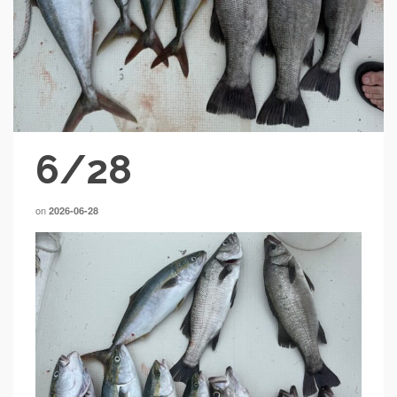
6/28
on
2026-06-28