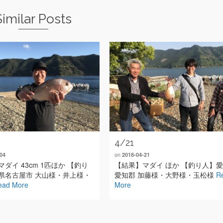
Similar Posts
4/21
on
04
2018-04-21
ダイ 43cm 1匹ほか 【釣り
【結果】マダイ ほか 【釣り人】
県名古屋市 大山様・井上様・
愛知郡 加藤様・大野様・玉松様
R
ead More
More