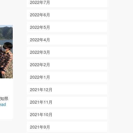
2022年7月
2022年6月
2022年5月
2022年4月
2022年3月
2022年2月
2022年1月
2/9
12/8
2021年12月
on
on
2020-02-09
2023-12-08
愛知県
【結果】 グレ・カワハギ・オニカサゴ
【結果】アオ
2021年11月
ead
【釣り人】 三重県亀山市 馬路様・山
ゴシ・オオモ
本様・鳥居様・近藤様
Read More
県名古屋市
2021年10月
More
2021年9月