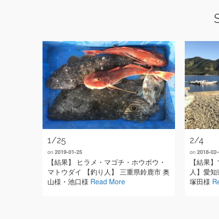
1/25
2/4
on
on
2019-01-25
2018-02-
【結果】 ヒラメ・マゴチ・ホウボウ・
【結果】マ
マトウダイ 【釣り人】 三重県鈴鹿市 奥
人】愛知
山様・池口様
Read More
塚田様
R