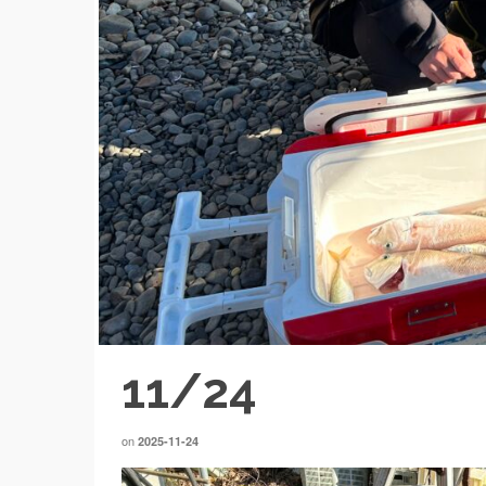
11/24
on
2025-11-24