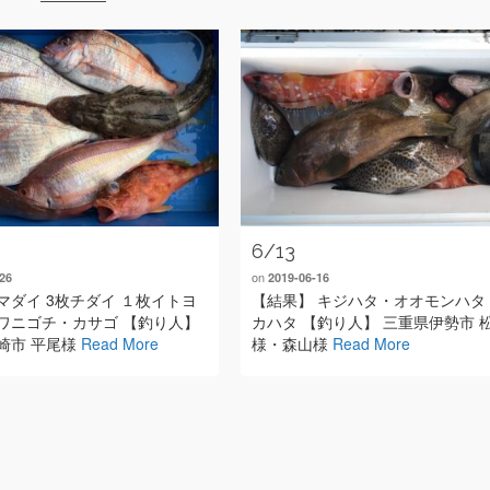
6/13
on
26
2019-06-16
マダイ 3枚チダイ １枚イトヨ
【結果】 キジハタ・オオモンハタ
ワニゴチ・カサゴ 【釣り人】
カハタ 【釣り人】 三重県伊勢市 
崎市 平尾様
Read More
様・森山様
Read More