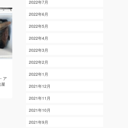
2022年7月
2022年6月
2022年5月
2022年4月
2022年3月
2022年2月
4/11
4/24
on
on
2026-04-12
2021-04-24
2022年1月
・ア
【結果】シロアマダイ・アカハタ・オ
【結果】 ワ
松屋
オモンハタ・カサゴ 【釣り人】愛知
ボウ ほか 
2021年12月
県岡崎市 小川様・岡本様・池田様
本様・瀬川
Read More
More
2021年11月
2021年10月
2021年9月