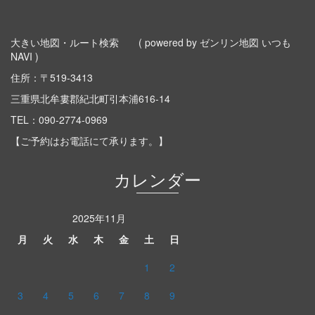
大きい地図・ルート検索
( powered by ゼンリン地図 いつも
NAVI )
住所：〒519-3413
三重県北牟婁郡紀北町引本浦616-14
TEL：
090-2774-0969
【ご予約はお電話にて承ります。】
カレンダー
2025年11月
月
火
水
木
金
土
日
1
2
3
4
5
6
7
8
9