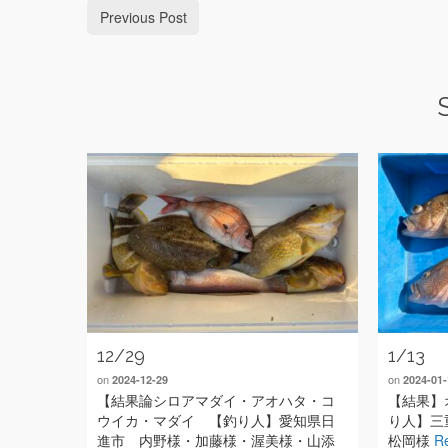
Previous Post
12/29
1/13
on
on
2024-12-29
2024-01-
【結果論シロアマダイ・アオハタ・コ
【結果】
ウイカ・マダイ 【釣り人】愛知県日
り人】三
進市 内野様・加藤様・渥美様・山添
松岡様
R