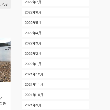
2022年7月
t Post
2022年6月
2022年5月
2022年4月
2022年3月
2022年2月
2022年1月
2021年12月
2021年11月
11/24
2/17
on
on
2024-11-24
2024-02-17
2021年10月
イ
【結果】マダイ・シロアマダイ・アカ
【結果】マ
ご夫
ハタ はか 【釣り人】三重県鈴鹿
【釣り人】三
2021年9月
市 岡崎様・鈴木様・伊坂様
Read
西様・渡辺