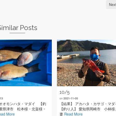
Nex
Similar Posts
10/5
on
13
2021-11-05
オオモンハタ・マダイ 【釣
【結果】 アカハタ・カサゴ・マダ
重県津市 松本様・北畠様・
【釣り人】 愛知県岡崎市 小林様
ead More
妻
Read More