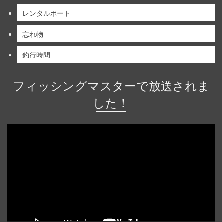
レンタルボート
忘れ物
釣行時間
フィッシングマスターで放送されま
した！
動
画
プ
レ
ー
ヤ
ー