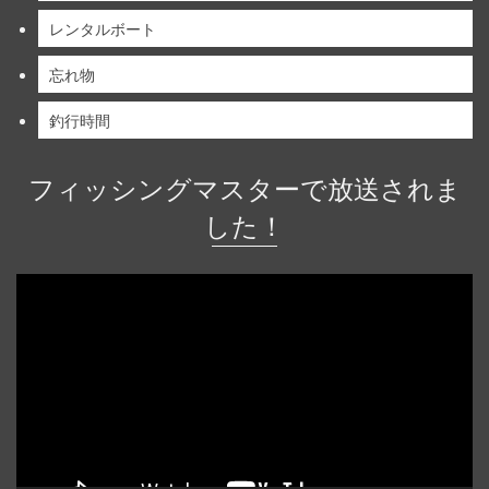
レンタルボート
忘れ物
釣行時間
フィッシングマスターで放送されま
した！
動
画
プ
レ
ー
ヤ
ー