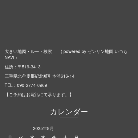
大きい地図・ルート検索
( powered by ゼンリン地図 いつも
NAVI )
住所：〒519-3413
三重県北牟婁郡紀北町引本浦616-14
TEL：
090-2774-0969
【ご予約はお電話にて承ります。】
カレンダー
2025年8月
月
火
水
木
金
土
日