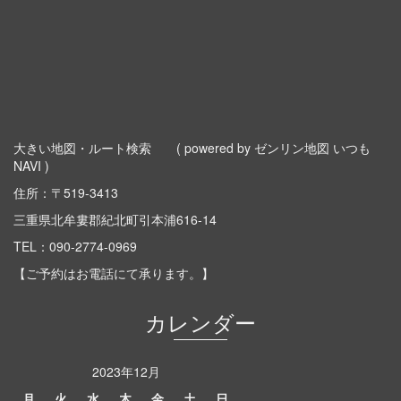
大きい地図・ルート検索
( powered by ゼンリン地図 いつも
NAVI )
住所：〒519-3413
三重県北牟婁郡紀北町引本浦616-14
TEL：
090-2774-0969
【ご予約はお電話にて承ります。】
カレンダー
2023年12月
月
火
水
木
金
土
日