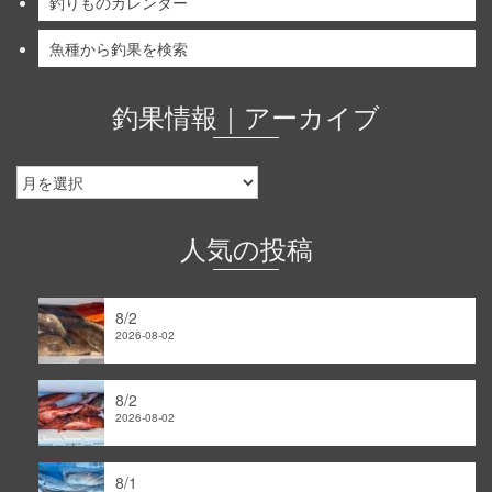
釣りものカレンダー
魚種から釣果を検索
釣果情報｜アーカイブ
釣
果
情
報
人気の投稿
｜
ア
ー
8/2
カ
2026-08-02
イ
ブ
8/2
2026-08-02
8/1