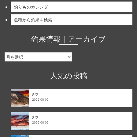
釣りものカレンダー
魚種から釣果を検索
釣果情報｜アーカイブ
釣
果
情
報
人気の投稿
｜
ア
ー
8/2
カ
2026-08-02
イ
ブ
8/2
2026-08-02