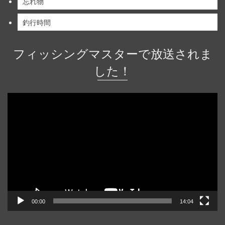
忘れ物
釣行時間
フィッシングマスターで放送されま
した！
動
画
プ
レ
ー
ヤ
ー
00:00
14:04