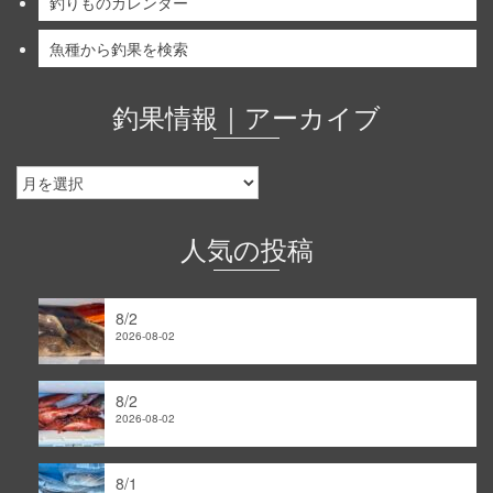
釣りものカレンダー
魚種から釣果を検索
釣果情報｜アーカイブ
釣
果
情
報
人気の投稿
｜
ア
ー
8/2
カ
2026-08-02
イ
ブ
8/2
2026-08-02
8/1