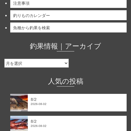
注意事項
釣りものカレンダー
魚種から釣果を検索
釣果情報｜アーカイブ
釣
果
情
報
人気の投稿
｜
ア
ー
8/2
カ
2026-08-02
イ
ブ
8/2
2026-08-02