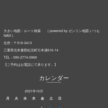
大きい地図・ルート検索
( powered by ゼンリン地図 いつも
NAVI )
住所：〒519-3413
三重県北牟婁郡紀北町引本浦616-14
TEL：
090-2774-0969
【ご予約はお電話にて承ります。】
カレンダー
2021年10月
月
火
水
木
金
土
日
1
2
3