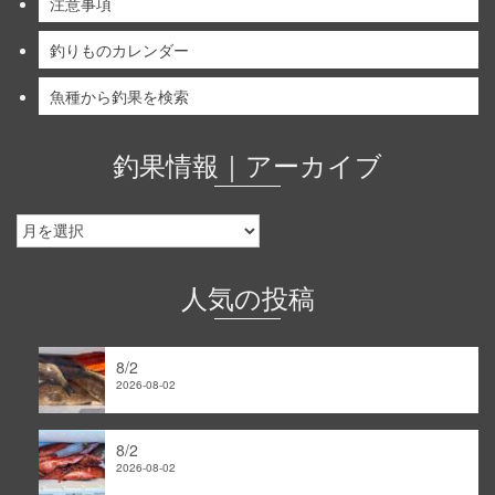
注意事項
釣りものカレンダー
魚種から釣果を検索
釣果情報｜アーカイブ
釣
果
情
報
人気の投稿
｜
ア
ー
8/2
カ
2026-08-02
イ
ブ
8/2
2026-08-02