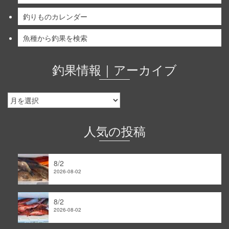
釣りものカレンダー
魚種から釣果を検索
釣果情報｜アーカイブ
釣
果
情
報
人気の投稿
｜
ア
ー
8/2
カ
2026-08-02
イ
ブ
8/2
2026-08-02