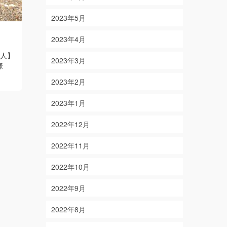
2023年5月
4/18
5/25
2023年4月
on
on
2021-04-18
2018-05-25
り人】
【結果】 マダイ 4枚 ほか 【釣り人】
【結果】マダ
2023年3月
様
三重県津市 駒田様・大津様・海野様
【釣り人】三
Read More
Read More
2023年2月
2023年1月
2022年12月
2022年11月
2022年10月
2022年9月
2022年8月