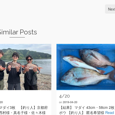
Nex
Similar Posts
4/20
on
20
2019-04-20
マダイ3枚 【釣り人】京都府
【結果】 マダイ 43cm・58cm 2枚
西村様・真名子様・佐々木様
ボウ 【釣り人】 匿名希望様
Read