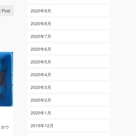
t Post
2020年9月
2020年8月
2020年7月
2020年6月
2020年5月
2020年4月
2020年3月
2020年2月
2020年1月
2/22
8/13
on
on
2025-02-22
2025-08-13
2019年12月
 ホウ
【結果】アオリイカ2杯・コウイカ
【結果】シロ
【釣り人愛知県名古屋市 服部様・望
イ・アカハタ