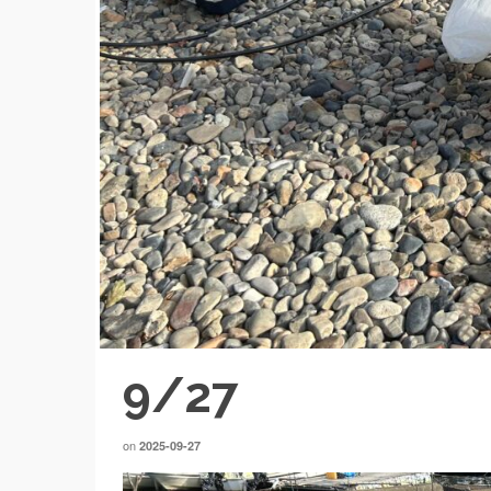
9/27
on
2025-09-27