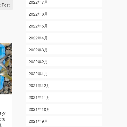
2022年7月
t Post
2022年6月
2022年5月
2022年4月
2022年3月
2022年2月
2022年1月
2021年12月
2021年11月
10/7
5/1
on
on
2018-10-07
2019-05-01
2021年10月
リダ
【結果】アオリイカ・オオモンハタ・
【結果】 キ
大阪
アカハタ 【釣り人】三重県北牟婁郡 山
重県津市 中
2021年9月
様
下様・鴨崎様・植村様
Read More