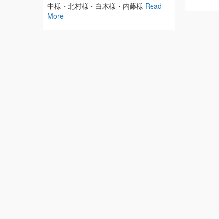
中様・北村様・白木様・内藤様
Read
More