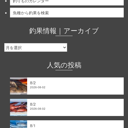
釣りものカレンダー
魚種から釣果を検索
釣果情報｜アーカイブ
釣
果
情
報
人気の投稿
｜
ア
ー
8/2
カ
2026-08-02
イ
ブ
8/2
2026-08-02
8/1