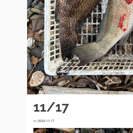
11/17
on
2024-11-17