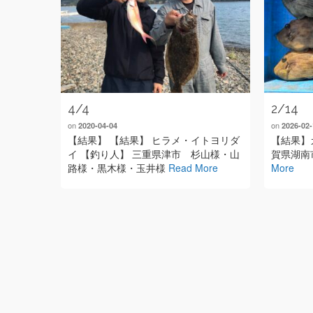
4/4
2/14
on
on
2020-04-04
2026-02-
【結果】 【結果】 ヒラメ・イトヨリダ
【結果】
イ 【釣り人】 三重県津市 杉山様・山
賀県湖南
路様・黒木様・玉井様
Read More
More