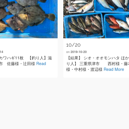
10/20
on
14
2019-10-20
カワハギ11枚 【釣り人】滋
【結果】 シオ・オオモンハタ ほか
市 佐藤様・辻田様
Read
り人】 三重県津市 西村様・藤
様・中村様・渡辺様
Read More