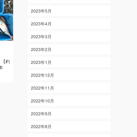
2023年5月
2023年4月
2023年3月
5/4
11/13
2023年2月
on
on
2018-05-04
2020-11-13
 【釣
【結果】マダイ 3枚 【釣り人】滋賀県
【結果】 ア
2023年1月
本
蒲生郡 大西様・白巌様・芝様
Read
人】 愛知県
More
Read More
2022年12月
2022年11月
2022年10月
2022年9月
2022年8月