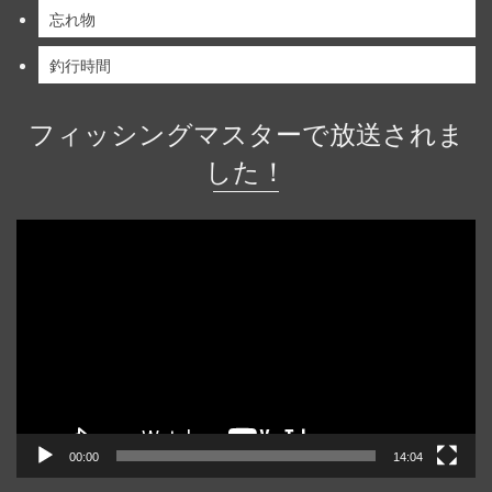
忘れ物
釣行時間
フィッシングマスターで放送されま
した！
動
画
プ
レ
ー
ヤ
ー
00:00
14:04