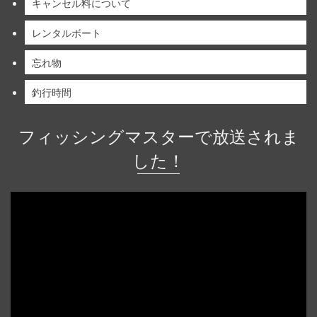
キャンセル料について
レンタルボート
忘れ物
釣行時間
フィッシングマスターで放送されま
した！
動
画
プ
レ
ー
ヤ
ー