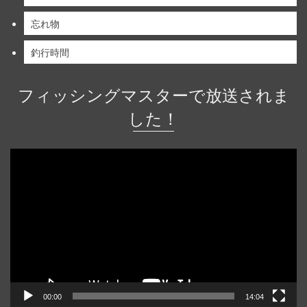
忘れ物
釣行時間
フィッシングマスターで放送されま
した！
動
画
プ
レ
ー
ヤ
ー
00:00
14:04