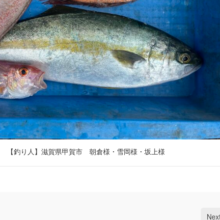
 【釣り人】滋賀県甲賀市 朝倉様・雪岡様・坂上様
Nex