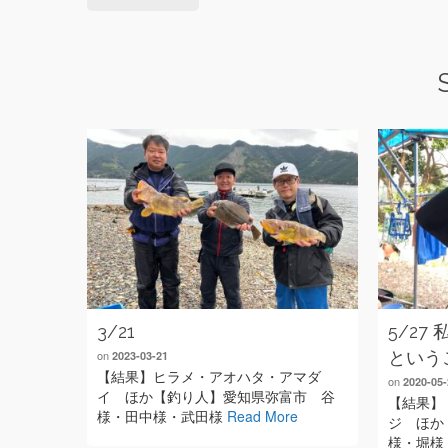
3/21
5/2
on
という
2023-03-21
【結果】ヒラメ・アオハタ・アマダ
on
2020-05-
イ ほか【釣り人】愛知県弥富市 谷
【結果】
様・田中様・武田様
Read More
ジ ほか
様・堀様