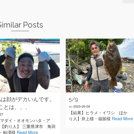
Similar Posts
7 私は顔がデカいんです。
5/9
ことは、、、
on
2023-05-09
【結果】ヒラメ・イワシ ほか 
27
り人】井上様・福留様
Read More
 マダイ・オオモンハタ・ア
 【釣り人】 三重県津市 角田
・杣澤様
Read More