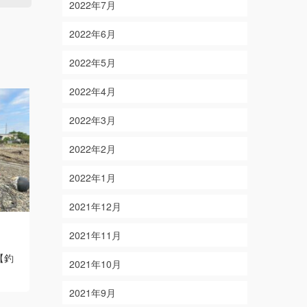
2022年7月
2022年6月
2022年5月
2022年4月
2022年3月
2022年2月
2022年1月
2021年12月
4/29
10/4
2021年11月
on
on
2023-04-29
2020-10-04
【釣
【結果】ワラサ・オオモンハタ 【釣
【結果】 サ
2021年10月
り人】愛知県春日井市 松本様
Read
ンハタ ほか
More
市 奥村様
2021年9月
More