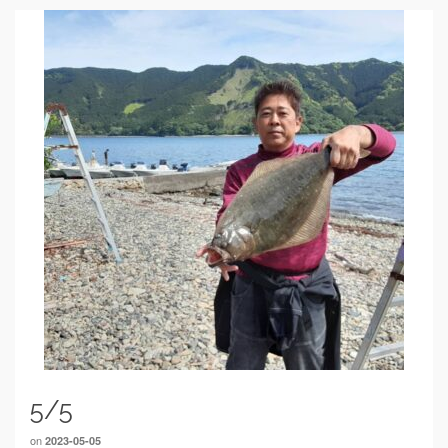
5/5
on
2023-05-05