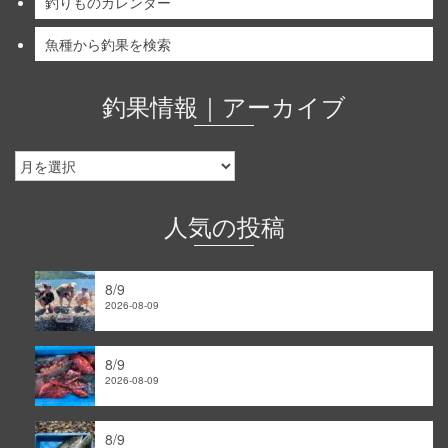
釣りものカレンダー
魚種から釣果を検索
釣果情報｜アーカイブ
釣
果
情
報
人気の投稿
｜
ア
ー
8/9
カ
2026-08-09
イ
ブ
8/9
2026-08-09
8/9