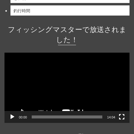
釣行時間
フィッシングマスターで放送されま
した！
動
画
プ
レ
ー
ヤ
ー
00:00
14:04