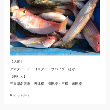
【結果】
アマダイ・イトヨリダイ・サバフグ ほか
【釣り人】
三重県名張市 野津様・澤田様・平様・米田様
レンタルボート