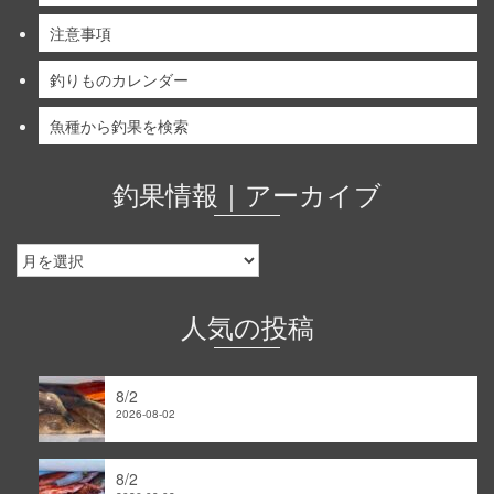
注意事項
釣りものカレンダー
魚種から釣果を検索
釣果情報｜アーカイブ
釣
果
情
報
人気の投稿
｜
ア
ー
8/2
カ
2026-08-02
イ
ブ
8/2