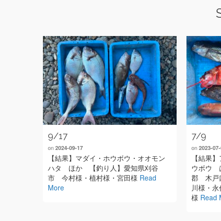
9/17
7/9
on
on
2024-09-17
2023-07-
【結果】マダイ・ホウボウ・オオモン
【結果】
ハタ ほか 【釣り人】愛知県刈谷
ウボウ 
市 今村様・植村様・宮田様
Read
郡 木戸
More
川様・永
様
Read 