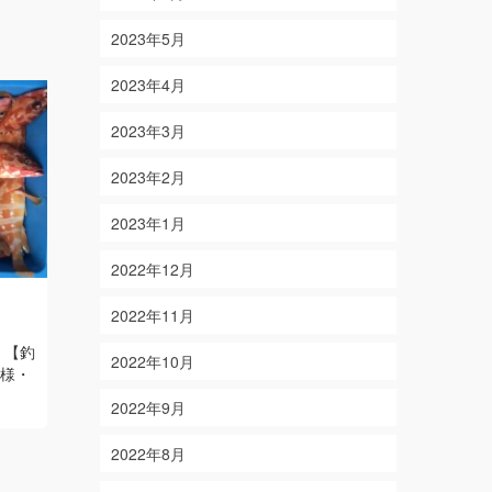
2023年5月
2023年4月
2023年3月
2023年2月
2023年1月
2022年12月
4/27
10/11
2022年11月
on
on
2026-04-27
2022-10-11
 【釣
【結果】ワラサ・オオモンハタ 【釣
【結果】 ア
2022年10月
口様・
り人】愛知県名古屋市 加藤様ご夫
ダイ ほか 
妻・園田様
Read More
森様・巽様・
2022年9月
Read More
2022年8月