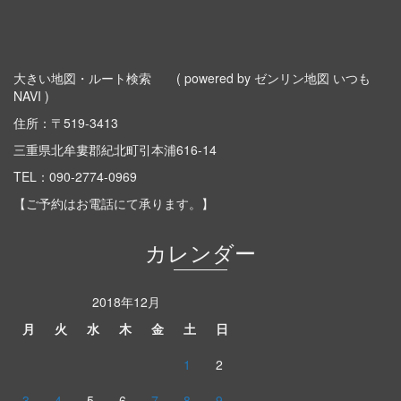
大きい地図・ルート検索
( powered by ゼンリン地図 いつも
NAVI )
住所：〒519-3413
三重県北牟婁郡紀北町引本浦616-14
TEL：
090-2774-0969
【ご予約はお電話にて承ります。】
カレンダー
2018年12月
月
火
水
木
金
土
日
1
2
3
4
5
6
7
8
9