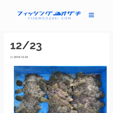
12/23
on
2018-12-23