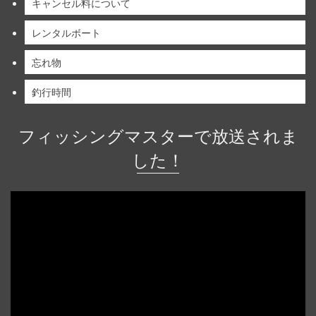
キャンセル料について
レンタルボート
忘れ物
釣行時間
フィッシングマスターで放送されま
した！
動
画
プ
レ
ー
ヤ
ー