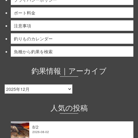
ボート料金
注意事項
釣りものカレンダー
魚種から釣果を検索
釣果情報｜アーカイブ
釣
果
情
報
人気の投稿
｜
ア
ー
8/2
カ
2026-08-02
イ