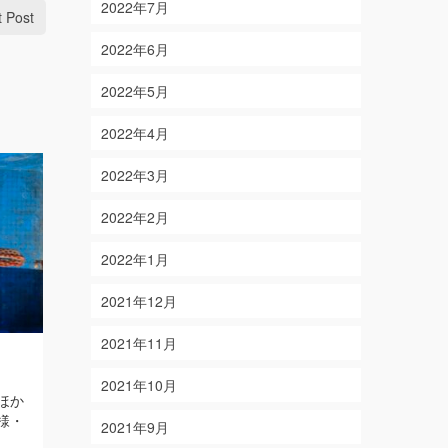
2022年7月
t Post
2022年6月
2022年5月
2022年4月
2022年3月
2022年2月
2022年1月
2021年12月
2021年11月
2/11
6/3
on
on
2024-02-11
2020-06-03
2021年10月
ほか
【結果】マダイ・イトヨリダイ・アオ
【結果】 ア
様・
ハタ 【釣り人】京都府京都市 谷口
バ・イトヨリ
2021年9月
様・上田様・黒岩様
Read More
重県伊賀市 