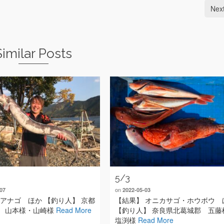
Nex
Similar Posts
5/3
on
07
2022-05-03
 アナゴ ほか 【釣り人】 京都
【結果】 オニカサゴ・ホウボウ 
 山本様・山崎様
Read More
【釣り人】 奈良県北葛城郡 五藤
塩渕様
Read More