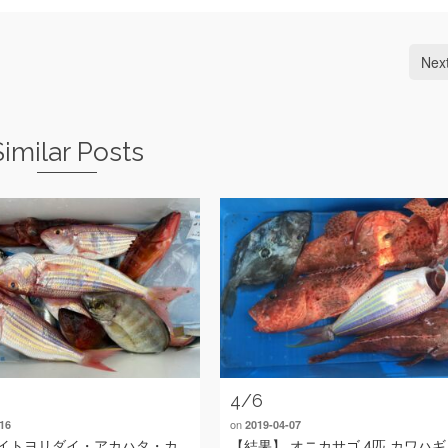
Nex
Similar Posts
4/6
on
16
2019-04-07
イトヨリダイ・アカハタ・カ
【結果】 オニカサゴ 4匹 カワハ