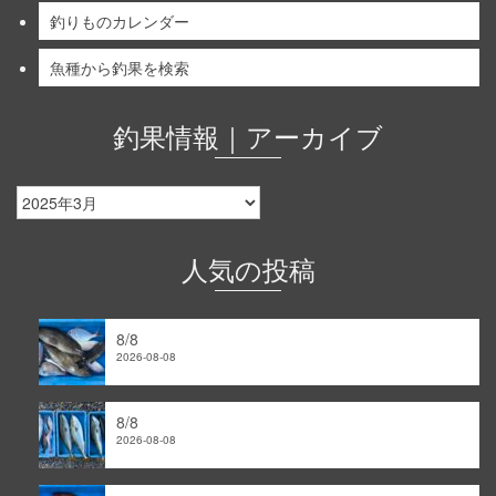
釣りものカレンダー
魚種から釣果を検索
釣果情報｜アーカイブ
釣
果
情
報
人気の投稿
｜
ア
ー
8/8
カ
2026-08-08
イ
ブ
8/8
2026-08-08