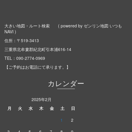
大きい地図・ルート検索
( powered by ゼンリン地図 いつも
NAVI )
住所：〒519-3413
三重県北牟婁郡紀北町引本浦616-14
TEL：
090-2774-0969
【ご予約はお電話にて承ります。】
カレンダー
2025年2月
月
火
水
木
金
土
日
1
2
3
4
5
6
7
8
9