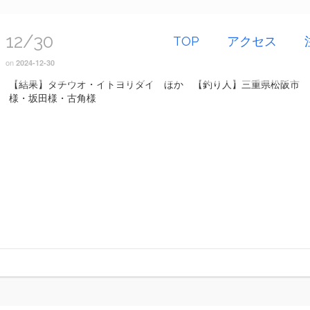
12/30
TOP
アクセス
on
2024-12-30
【結果】タチウオ・イトヨリダイ ほか 【釣り人】三重県松阪市 
様・坂田様・古角様