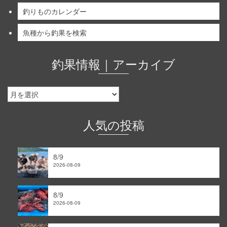
釣りものカレンダー
魚種から釣果を検索
釣果情報｜アーカイブ
釣
果
情
報
人気の投稿
｜
ア
ー
8/9
カ
2026-08-09
イ
ブ
8/9
2026-08-09