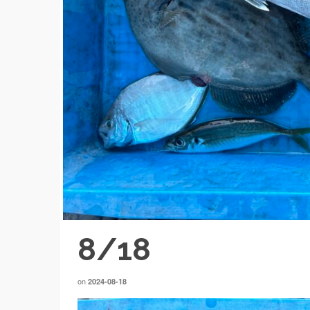
8/18
on
2024-08-18