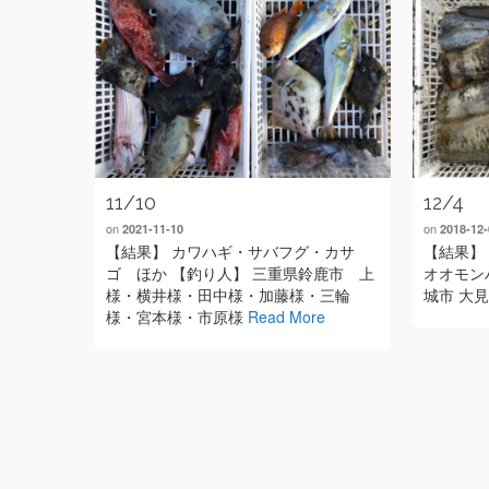
11/10
12/4
on
on
2021-11-10
2018-12-
【結果】 カワハギ・サバフグ・カサ
【結果】 
ゴ ほか 【釣り人】 三重県鈴鹿市 上
オオモン
様・横井様・田中様・加藤様・三輪
城市 大
様・宮本様・市原様
Read More