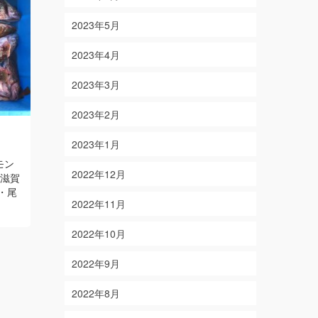
2023年5月
2023年4月
2023年3月
2023年2月
12/22
5/1
2023年1月
on
on
2018-12-22
2019-05-01
モン
【結果】 カワハギ 11枚 メイチダイ ほ
【結果】 マ
2022年12月
】滋賀
か 【釣り人】 愛知県知多市 匿名希望様
ハタ 【釣り
・尾
Read More
竹中様・乾
2022年11月
2022年10月
2022年9月
2022年8月