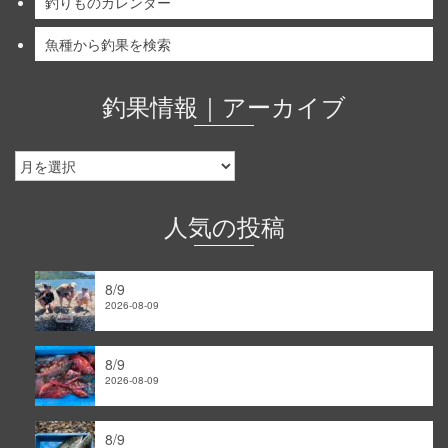
釣りものカレンダー
魚種から釣果を検索
釣果情報｜アーカイブ
釣
果
情
報
人気の投稿
｜
ア
ー
8/9
カ
2026-08-09
イ
ブ
8/9
2026-08-09
8/9